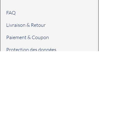
FAQ
Livraison & Retour
Paiement & Coupon
Protection des données
CGV
Accueil
Boutique
Promo
Contact
Presse