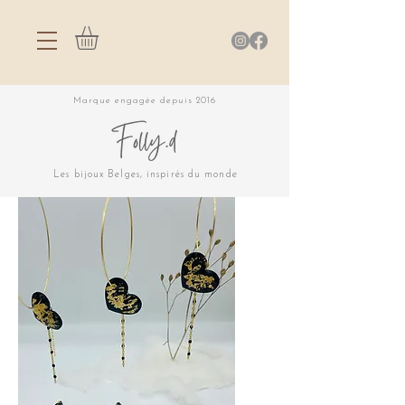
Marque engagée depuis 2016
Les bijoux Belges, inspirés du monde