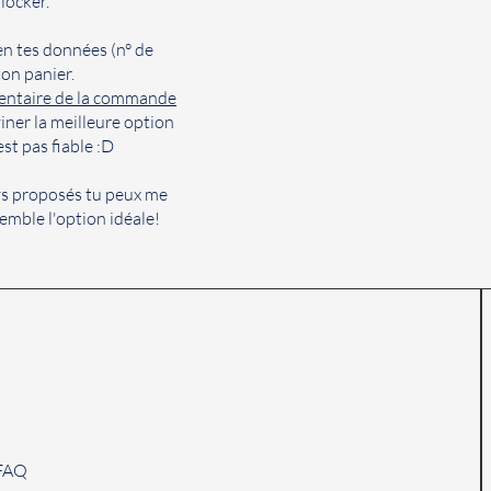
locker.
en tes données (n° de
 ton panier.
entaire de la commande
ner la meilleure option
est pas fiable :D
ys proposés tu peux me
emble l'option idéale!
FAQ